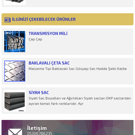
İLGİNİZİ ÇEKEBİLECEK ÜRÜNLER
TRANSMISYON MILI
Çap Çap
BAKLAVALI ÇETA SAC
Malzeme Tipi Baklavalı Sac Gözyaşı Sac Hadde Şekli Kalite
SIYAH SAC
Siyah Sac Boyutları ve Ağırlıkları Siyah sacları DKP saclardan
ayıran temel fark renkleridir. Ayr
İletişim
05306786235