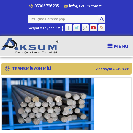
05306786235
info@aksum.com.tr
}
Sosyal Medyada Biz
MENÜ
TRANSMISYON MILI
Anasayfa
»
Ürünler