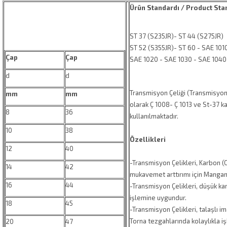
Ürün Standardı / Product Sta
ST 37 (S235JR)- ST 44 (S275JR)
ST 52 (S355JR)- ST 60 - SAE 101
Çap
Çap
SAE 1020 - SAE 1030 - SAE 1040
d
d
Transmisyon Çeliği (Transmisyon 
mm
mm
olarak Ç 1008- Ç 1013 ve St-37 kal
8
36
kullanılmaktadır.
10
38
Özellikleri
12
40
-Transmisyon Çelikleri, Karbon (
14
42
mukavemet arttırımı için Mangan 
16
44
-Transmisyon Çelikleri, düşük k
işlemine uygundur.
18
45
-Transmisyon Çelikleri, talaşlı im
Torna tezgahlarında kolaylıkla iş
20
47