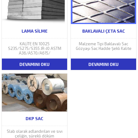
LAMA SILME
BAKLAVALI ÇETA SAC
KALİTE EN 10025
Malzeme Tipi Baklavalı Sac
S235/S275/S355 JR-J0 ASTM
Gözyaşı Sac Hadde Şekli Kalite
A36/A570/A615/
DEVAMINI OKU
DEVAMINI OKU
DKP SAC
Slab olarak adlandırılan ve sıvı
çeliğin, sürekli döküm