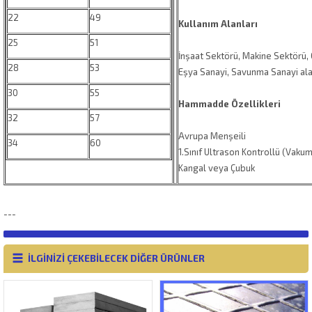
22
49
Kullanım Alanları
25
51
İnşaat Sektörü, Makine Sektörü,
28
53
Eşya Sanayi, Savunma Sanayi alan
30
55
Hammadde Özellikleri
32
57
Avrupa Menşeili
34
60
1.Sınıf Ultrason Kontrollü (Vakum
Kangal veya Çubuk
---
İLGİNİZİ ÇEKEBİLECEK DİĞER ÜRÜNLER