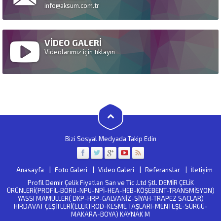
info@aksum.com.tr
VİDEO GALERİ
Videolarımız için tıklayın
Bizi Sosyal Medyada Takip Edin
Anasayfa
Foto Galeri
Video Galeri
Referanslar
İletişim
Profil Demir Çelik Fiyatları San ve Tic .Ltd Ştl. DEMİR ÇELİK
ÜRÜNLERİ(PROFİL-BORU-NPU-NPİ-HEA-HEB-KÖŞEBENT-TRANSMİSYON)
YASSI MAMÜLLER( DKP-HRP-GALVANİZ-SİYAH-TRAPEZ SACLAR)
HIRDAVAT ÇEŞİTLERİ(ELEKTROD-KESME TAŞLARI-MENTEŞE-SÜRGÜ-
MAKARA-BOYA) KAYNAK M