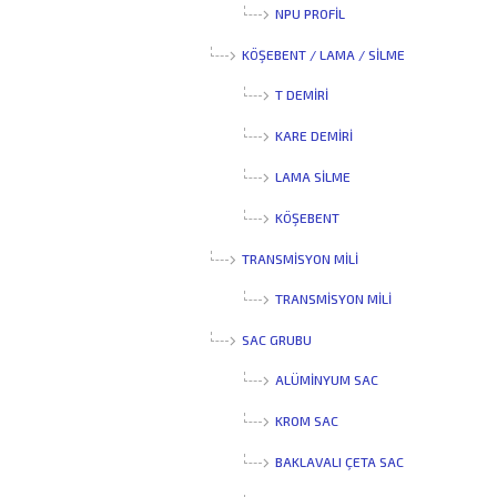
NPU PROFIL
KÖŞEBENT / LAMA / SİLME
T DEMIRI
KARE DEMIRI
LAMA SILME
KÖŞEBENT
TRANSMİSYON MİLİ
TRANSMISYON MILI
SAC GRUBU
ALÜMINYUM SAC
KROM SAC
BAKLAVALI ÇETA SAC