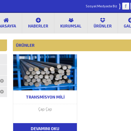
}
Sosyal Medyada Biz
NASAYFA
HABERLER
KURUMSAL
ÜRÜNLER
GAL
ÜRÜNLER
TRANSMISYON MILI
Çap Çap
DEVAMINI OKU