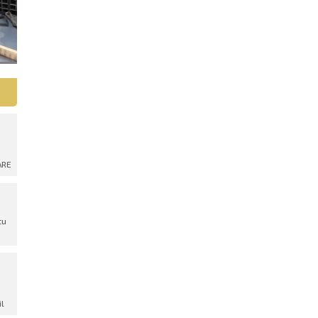
ARE
tu
il