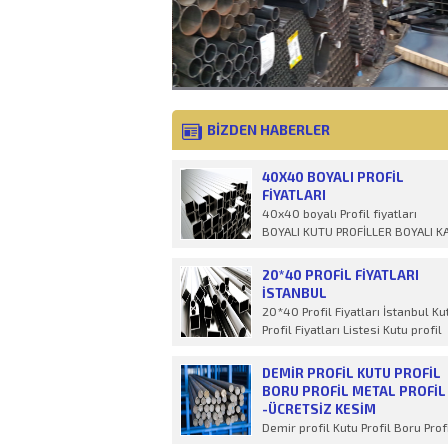
BİZDEN HABERLER
40X40 BOYALI PROFIL
FIYATLARI
40x40 boyalı Profil fiyatları
BOYALI KUTU PROFİLLER BOYALI K
VE DİKD&Ou
20*40 PROFIL FIYATLARI
İSTANBUL
20*40 Profil Fiyatları İstanbul Ku
Profil Fiyatları Listesi Kutu profil
fiyatları 2022 yılı
DEMIR PROFIL KUTU PROFIL
BORU PROFIL METAL PROFIL
-ÜCRETSİZ KESİM
Demir profil Kutu Profil Boru Prof
Metal Profil İstenilen ölçülerde