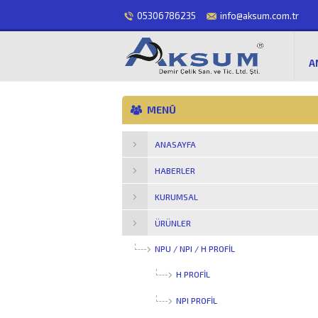
05306786235
info@aksum.com.tr
A
MENÜ
ANASAYFA
HABERLER
KURUMSAL
ÜRÜNLER
NPU / NPI / H PROFİL
H PROFIL
NPI PROFIL