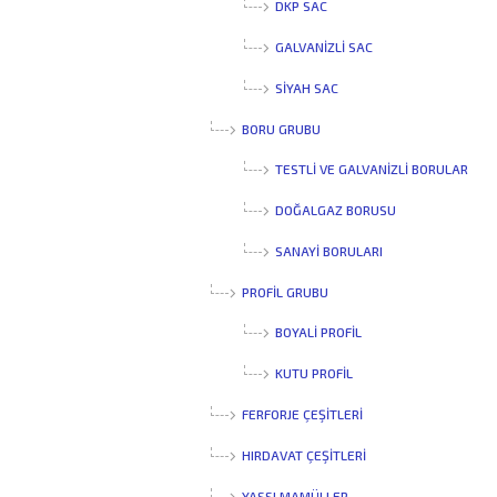
DKP SAC
GALVANIZLI SAC
SIYAH SAC
BORU GRUBU
TESTLI VE GALVANIZLI BORULAR
DOĞALGAZ BORUSU
SANAYI BORULARI
PROFİL GRUBU
BOYALI PROFIL
KUTU PROFIL
FERFORJE ÇEŞİTLERİ
HIRDAVAT ÇEŞİTLERİ
YASSI MAMÜLLER