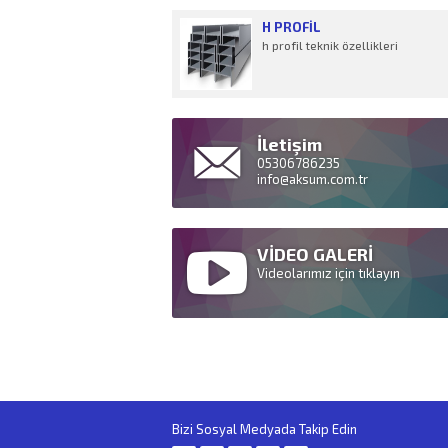
H PROFIL
h profil teknik özellikleri
İletişim
05306786235
info@aksum.com.tr
VİDEO GALERİ
Videolarımız için tıklayın
Bizi Sosyal Medyada Takip Edin