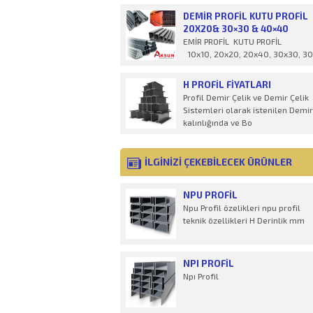
ücret
DEMIR PROFIL KUTU PROFIL
20X20& 30×30 & 40×40
EMİR PROFİL KUTU PROFİL
10x10, 20x20, 20x40, 30x30, 30
H PROFİL FIYATLARI
Profil Demir Çelik ve Demir Çelik
Sistemleri olarak istenilen Demir
kalınlığında ve Bo
İLGİNİZİ ÇEKEBİLECEK ÜRÜNLER
NPU PROFIL
Npu Profil özelikleri npu profil
teknik özellikleri H Derinlik mm
NPI PROFIL
Npı Profil