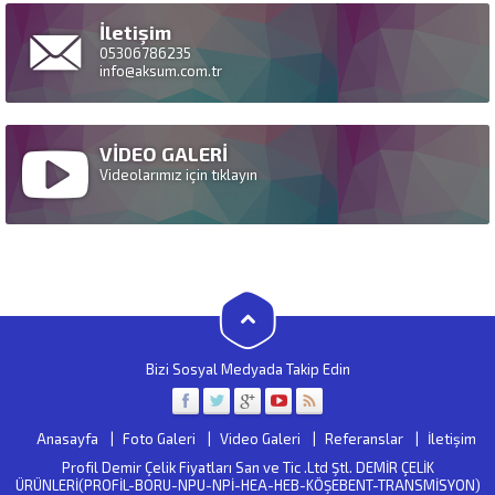
İletişim
05306786235
info@aksum.com.tr
VİDEO GALERİ
Videolarımız için tıklayın
Bizi Sosyal Medyada Takip Edin
Anasayfa
Foto Galeri
Video Galeri
Referanslar
İletişim
Profil Demir Çelik Fiyatları San ve Tic .Ltd Ştl. DEMİR ÇELİK
ÜRÜNLERİ(PROFİL-BORU-NPU-NPİ-HEA-HEB-KÖŞEBENT-TRANSMİSYON)