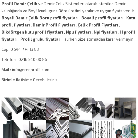
Profil Demir Çelik
ve Demir Çelik Sistemleri olarak istenilen Demir
kalınlığında ve Boy Uzunluguna Göre üretimi yapılır ve uygun fiyata verilir.
Boyali Demir Çelik Boru profil fiyatları
,
Boyali profil fiyatları
,
Kutu
profil fiyatları
,
Demir Profil Fiyatları
,
Çelik Profil Fiyatları
,
Dikdörtgen kutu profil fiyatları
,
Npu fiyatları
,
Npi fiyatları
,
H profİl
fiyatları
,
Profil grubu fiyatları
, alırken bize sormadan karar vermeyin
Cep: 0 544 774 13 83
Telefon : 0216 540 00 86
Mail : info@erenprofil.com
Bizimle iletisime Gecebilirsiniz..