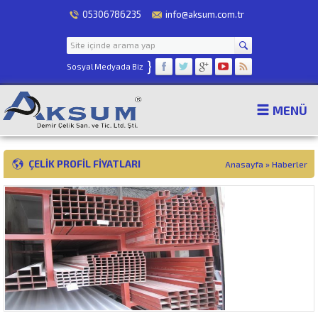
05306786235
info@aksum.com.tr
}
Sosyal Medyada Biz
MENÜ
ÇELIK PROFIL FIYATLARI
Anasayfa
»
Haberler