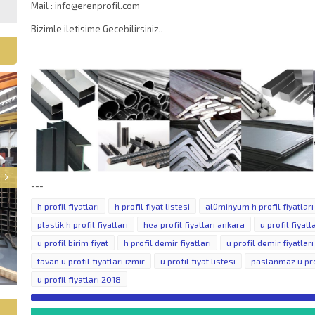
Mail : info@erenprofil.com
Bizimle iletisime Gecebilirsiniz..
---
h profil fiyatları
h profil fiyat listesi
alüminyum h profil fiyatları
plastik h profil fiyatları
hea profil fiyatları ankara
u profil fiyatl
u profil birim fiyat
h profil demir fiyatları
u profil demir fiyatları
tavan u profil fiyatları izmir
u profil fiyat listesi
paslanmaz u prof
u profil fiyatları 2018