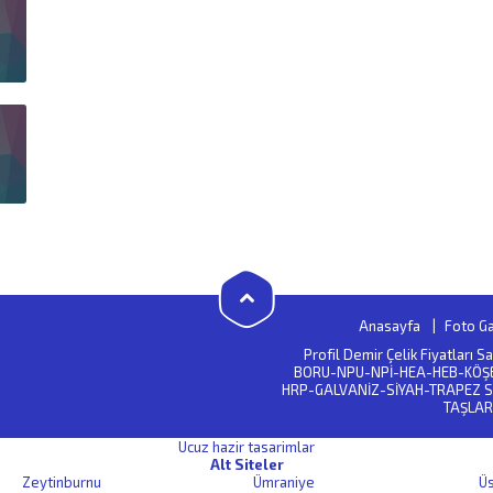
Anasayfa
Foto Ga
Profil Demir Çelik Fiyatları 
BORU-NPU-NPİ-HEA-HEB-KÖŞ
HRP-GALVANİZ-SİYAH-TRAPEZ S
TAŞLAR
Ucuz hazir tasarimlar
Alt Siteler
Zeytinburnu
Ümraniye
Ü