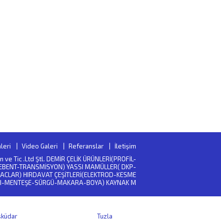
leri
Video Galeri
Referanslar
İletişim
San ve Tic .Ltd Ştl. DEMİR ÇELİK ÜRÜNLERİ(PROFİL-
EBENT-TRANSMİSYON) YASSI MAMÜLLER( DKP-
ACLAR) HIRDAVAT ÇEŞİTLERİ(ELEKTROD-KESME
I-MENTEŞE-SÜRGÜ-MAKARA-BOYA) KAYNAK M
sküdar
Tuzla