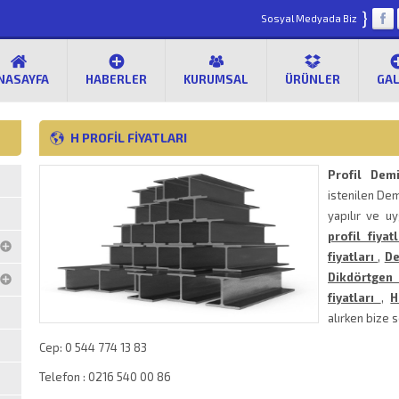
}
Sosyal Medyada Biz
NASAYFA
HABERLER
KURUMSAL
ÜRÜNLER
GAL
H PROFİL FIYATLARI
Profil Demi
istenilen Dem
yapılır ve uy
profil fiyatl
fiyatları
,
De
Dikdörtgen 
fiyatları
,
H
alırken bize
Cep: 0 544 774 13 83
Telefon : 0216 540 00 86