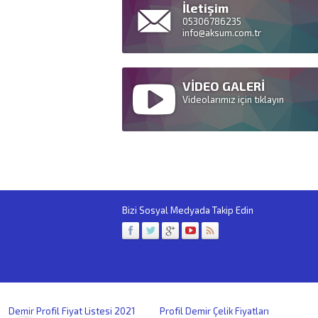
İletişim
05306786235
info@aksum.com.tr
VİDEO GALERİ
Videolarımız için tıklayın
Bizi Sosyal Medyada Takip Edin
Demir Profil Fiyat Listesi 2021
Profil Demir Çelik Fiyatları