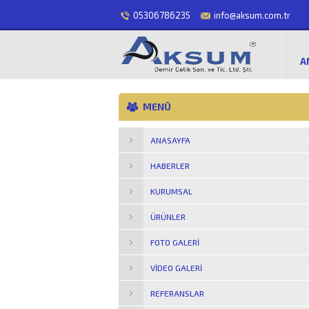
05306786235
info@aksum.com.tr
A
MENÜ
ANASAYFA
HABERLER
KURUMSAL
ÜRÜNLER
FOTO GALERI
VIDEO GALERI
REFERANSLAR