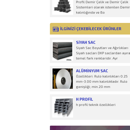
Profil Demir Çelik ve Demir Çelik
Sistemleri olarak istenilen Demir
kalınlığında ve Bo
İLGİNİZİ ÇEKEBİLECEK ÜRÜNLER
SIYAH SAC
Siyah Sac Boyutları ve Ağırlıkları
Siyah sacları DKP saclardan ayır
temel fark renkleridir. Ayr
ALÜMINYUM SAC
Özellikleri: Rulo kalınlıkları 0.25
mm-3.00 mm kalınlıktadır. Rulo
genişliği; min.20 mm
H PROFIL
h profil teknik özellikleri