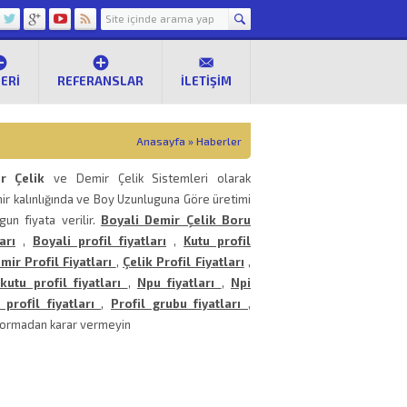
ERI
REFERANSLAR
İLETIŞIM
Anasayfa
»
Haberler
r Çelik
ve Demir Çelik Sistemleri olarak
ir kalınlığında ve Boy Uzunluguna Göre üretimi
gun fiyata verilir.
Boyali Demir Çelik Boru
arı
,
Boyali profil fiyatları
,
Kutu profil
mir Profil Fiyatları
,
Çelik Profil Fiyatları
,
kutu profil fiyatları
,
Npu fiyatları
,
Npi
 profİl fiyatları
,
Profil grubu fiyatları
,
 sormadan karar vermeyin