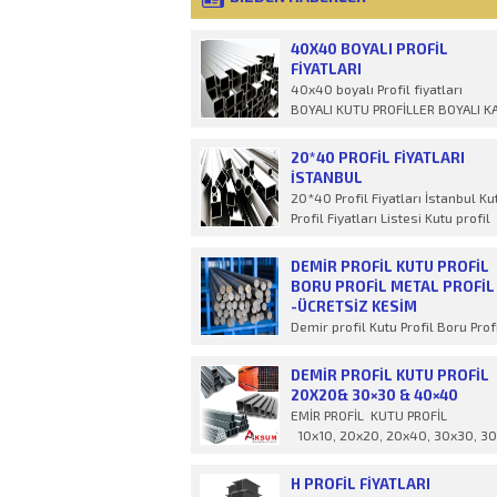
40X40 BOYALI PROFIL
FIYATLARI
40x40 boyalı Profil fiyatları
BOYALI KUTU PROFİLLER BOYALI K
VE DİKD&Ou
20*40 PROFIL FIYATLARI
İSTANBUL
20*40 Profil Fiyatları İstanbul Ku
Profil Fiyatları Listesi Kutu profil
fiyatları 2022 yılı
DEMIR PROFIL KUTU PROFIL
BORU PROFIL METAL PROFIL
-ÜCRETSİZ KESİM
Demir profil Kutu Profil Boru Prof
Metal Profil İstenilen ölçülerde
ücret
DEMIR PROFIL KUTU PROFIL
20X20& 30×30 & 40×40
EMİR PROFİL KUTU PROFİL
10x10, 20x20, 20x40, 30x30, 30
H PROFİL FIYATLARI