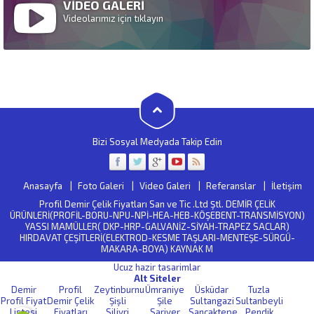
VİDEO GALERİ
Videolarımız için tıklayın
Bizi Sosyal Medyada Takip Edin
Anasayfa
Foto Galeri
Video Galeri
Referanslar
İletişim
Profil Demir Çelik Fiyatları San ve Tic .Ltd Ştl. DEMİR ÇELİK
ÜRÜNLERİ(PROFİL-BORU-NPU-NPİ-HEA-HEB-KÖŞEBENT-TRANSMİSYON)
YASSI MAMÜLLER( DKP-HRP-GALVANİZ-SİYAH-TRAPEZ SACLAR)
HIRDAVAT ÇEŞİTLERİ(ELEKTROD-KESME TAŞLARI-MENTEŞE-SÜRGÜ-
MAKARA-BOYA) KAYNAK M
Ucuz hazir tasarimlar
Alt Siteler
Demir
Profil
Zeytinburnu
Ümraniye
Üsküdar
Tuzla
Profil Fiyat
Demir Çelik
Şişli
Şile
Sultangazi
Sultanbeyli
Listesi
Fiyatları
Silivri
Sariyer
Sancaktepe
Pendik