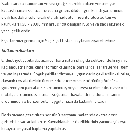
Slab olarak adlandırılan ve sıvı çeliğin, sürekli döküm yöntemiyle
katılaştırılması sonucu meydana gelen, dikdörtgen kesitli yarı ürünün,
sıcak haddehanede, sıcak olarak haddelenmesi ile elde edilen ve
kalınlıkları 1,50 - 20,00 mm aralığında değişen rulo veya sac şeklindeki
yassı çeliklerdir.
Fiyatlarımızı görmek için Saç Fiyat Listesi sayfasını ziyaret ediniz.
Kullanım Alanları:
Endüstriyel yapılarda, asansör korumalarında,gıda sektöründe,kimya ve
ilaç endüstrisinde, çimento fabrikalarında, barajlarda, santrallerde, gemi
ve yat inşaatında, Soğuk şekillendirmeye uygun derin çekilebilir kaliteler,
dayanıklı ev aletlerinin üretiminde, otomotiv sektörünün görünür -
görünmeyen parçalarının üretiminde, beyaz eşya üretiminde, ev ve ofis
mobilya üretiminde, ısıtma - soğutma - havalandırma donanımlarının
üretiminde ve benzer bütün uygulamalarda kullanılmaktadır.
Derin sıvama gerektiren her türlü parçanın imalatında ekstra derin
çekilebilir saclar kullanılır. Kaynaklanabilir özelliklerinin yanında yüzeye
kolayca kimyasal kaplama yapılabilir.