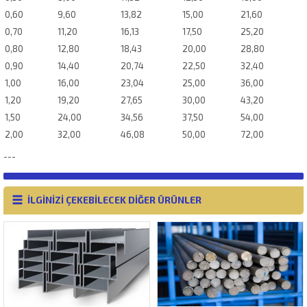
0,60
9,60
13,82
15,00
21,60
0,70
11,20
16,13
17,50
25,20
0,80
12,80
18,43
20,00
28,80
0,90
14,40
20,74
22,50
32,40
1,00
16,00
23,04
25,00
36,00
1,20
19,20
27,65
30,00
43,20
1,50
24,00
34,56
37,50
54,00
2,00
32,00
46,08
50,00
72,00
---
İLGİNİZİ ÇEKEBİLECEK DİĞER ÜRÜNLER