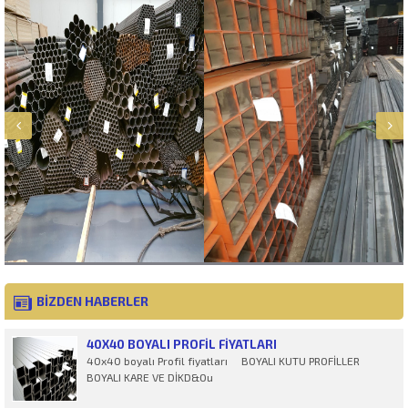
BİZDEN HABERLER
40X40 BOYALI PROFIL FIYATLARI
40x40 boyalı Profil fiyatları BOYALI KUTU PROFİLLER
BOYALI KARE VE DİKD&Ou