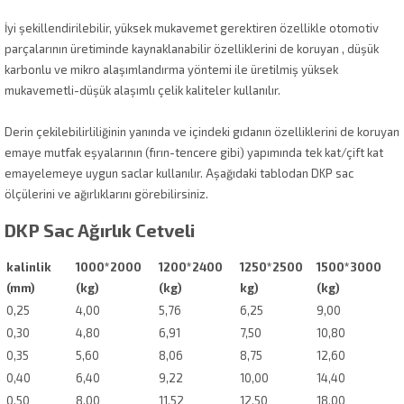
İyi şekillendirilebilir, yüksek mukavemet gerektiren özellikle otomotiv
parçalarının üretiminde kaynaklanabilir özelliklerini de koruyan , düşük
karbonlu ve mikro alaşımlandırma yöntemi ile üretilmiş yüksek
mukavemetli-düşük alaşımlı çelik kaliteler kullanılır.
Derin çekilebilirliliğinin yanında ve içindeki gıdanın özelliklerini de koruyan
emaye mutfak eşyalarının (fırın-tencere gibi) yapımında tek kat/çift kat
emayelemeye uygun saclar kullanılır. Aşağıdaki tablodan DKP sac
ölçülerini ve ağırlıklarını görebilirsiniz.
DKP Sac Ağırlık Cetveli
kalinlik
1000*2000
1200*2400
1250*2500
1500*3000
(mm)
(kg)
(kg)
kg)
(kg)
0,25
4,00
5,76
6,25
9,00
0,30
4,80
6,91
7,50
10,80
0,35
5,60
8,06
8,75
12,60
0,40
6,40
9,22
10,00
14,40
0,50
8,00
11,52
12,50
18,00