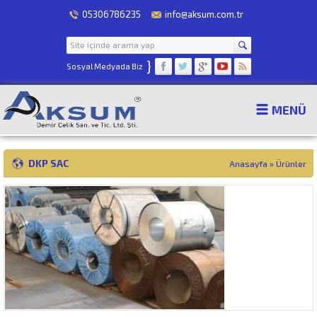
05306786235
info@aksum.com.tr
}
Sosyal Medyada Biz
MENÜ
DKP SAC
Anasayfa
»
Ürünler